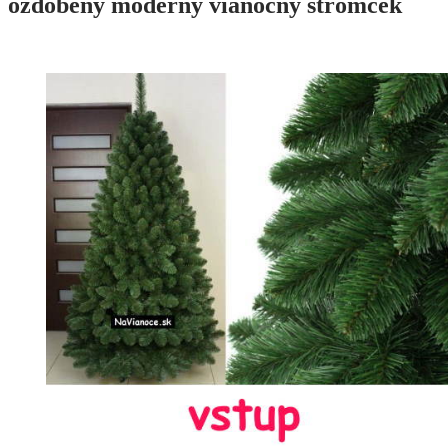
ozdobený moderný vianočný stromček