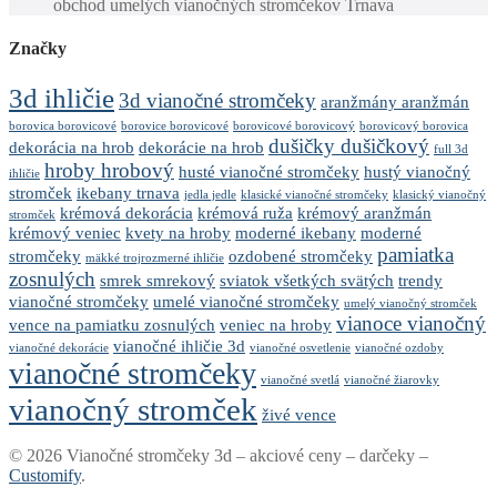
obchod umelých vianočných stromčekov Trnava
Značky
3d ihličie
3d vianočné stromčeky
aranžmány aranžmán
borovica borovicové
borovice borovicové
borovicové borovicový
borovicový borovica
dušičky dušičkový
dekorácia na hrob
dekorácie na hrob
full 3d
hroby hrobový
husté vianočné stromčeky
hustý vianočný
ihličie
stromček
ikebany trnava
jedla jedle
klasické vianočné stromčeky
klasický vianočný
krémová dekorácia
krémová ruža
krémový aranžmán
stromček
krémový veniec
kvety na hroby
moderné ikebany
moderné
pamiatka
stromčeky
ozdobené stromčeky
mäkké trojrozmerné ihličie
zosnulých
smrek smrekový
sviatok všetkých svätých
trendy
vianočné stromčeky
umelé vianočné stromčeky
umelý vianočný stromček
vianoce vianočný
vence na pamiatku zosnulých
veniec na hroby
vianočné ihličie 3d
vianočné dekorácie
vianočné osvetlenie
vianočné ozdoby
vianočné stromčeky
vianočné svetlá
vianočné žiarovky
vianočný stromček
živé vence
© 2026 Vianočné stromčeky 3d – akciové ceny – darčeky –
Customify
.