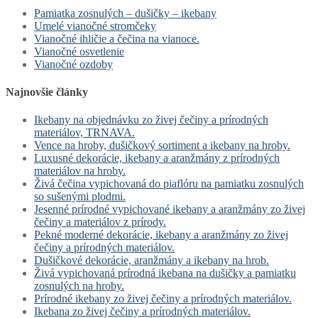
Pamiatka zosnulých – dušičky – ikebany
Umelé vianočné stromčeky
Vianočné ihličie a čečina na vianoce.
Vianočné osvetlenie
Vianočné ozdoby
Najnovšie články
Ikebany na objednávku zo živej čečiny a prírodných
materiálov, TRNAVA.
Vence na hroby, dušičkový sortiment a ikebany na hroby.
Luxusné dekorácie, ikebany a aranžmány z prírodných
materiálov na hroby.
Živá čečina vypichovaná do piaflóru na pamiatku zosnulých
so sušenými plodmi.
Jesenné prírodné vypichované ikebany a aranžmány zo živej
čečiny a materiálov z prírody.
Pekné moderné dekorácie, ikebany a aranžmány zo živej
čečiny a prírodných materiálov.
Dušičkové dekorácie, aranžmány a ikebany na hrob.
Živá vypichovaná prírodná ikebana na dušičky a pamiatku
zosnulých na hroby.
Prírodné ikebany zo živej čečiny a prírodných materiálov.
Ikebana zo živej čečiny a prírodných materiálov.