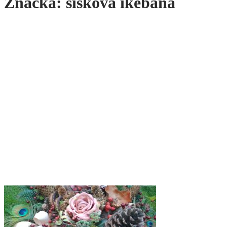
Značka:
šišková ikebana