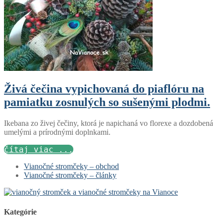
Živá čečina vypichovaná do piaflóru na
pamiatku zosnulých so sušenými plodmi.
Ikebana zo živej čečiny, ktorá je napichaná vo florexe a dozdobená
umelými a prírodnými doplnkami.
čítaj viac ...
Vianočné stromčeky – obchod
Vianočné stromčeky – články
Kategórie