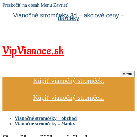
Preskočiť na obsah
Menu
Zavrieť
Vianočné stromčeky 3d – akciové ceny –
darčeky
VipVianoce.sk
Menu
Kúpiť vianočný stromček.
Kúpiť vianočný stromček.
Vianočné stromčeky – obchod
Vianočné stromčeky – články