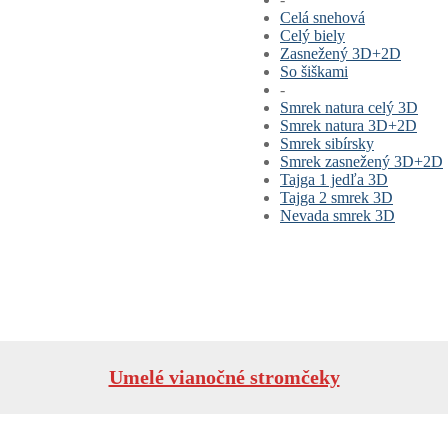
Celá snehová
Celý biely
Zasnežený 3D+2D
So šiškami
-
Smrek natura celý 3D
Smrek natura 3D+2D
Smrek sibírsky
Smrek zasnežený 3D+2D
Tajga 1 jedľa 3D
Tajga 2 smrek 3D
Nevada smrek 3D
Umelé vianočné stromčeky