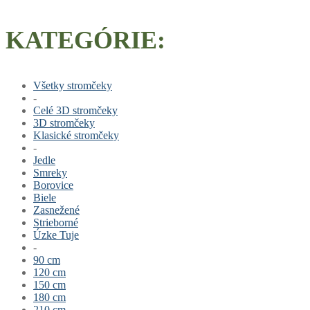
KATEGÓRIE:
Všetky stromčeky
-
Celé 3D stromčeky
3D stromčeky
Klasické stromčeky
-
Jedle
Smreky
Borovice
Biele
Zasnežené
Strieborné
Úzke Tuje
-
90 cm
120 cm
150 cm
180 cm
210 cm