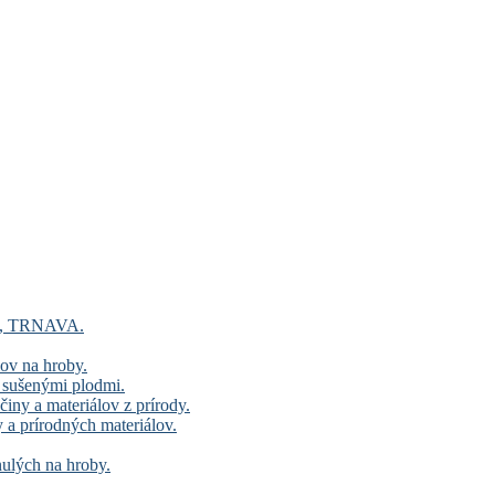
lov, TRNAVA.
ov na hroby.
 sušenými plodmi.
iny a materiálov z prírody.
 a prírodných materiálov.
ulých na hroby.