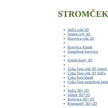
STROMČEK
Jedľa celá 3D
Smrek celý 3D
Borovica celá 3D
-
Borovica Klasik
Zasnežená borovica
-
Smrek hustý 3D
-
Úzka Tuja celá 3D Smrek
Úzka Tuja celá 3D Jedľa
Úzka Tuja klasik
Úzka Tuja zasnežená biela
-
Jedľa 3D+2D
Smrek 3D+2D
Borovica 3D+2D
Rozmanitý 3D+2D
-