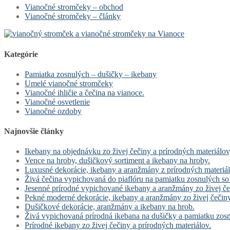
Vianočné stromčeky – obchod
Vianočné stromčeky – články
Kategórie
Pamiatka zosnulých – dušičky – ikebany
Umelé vianočné stromčeky
Vianočné ihličie a čečina na vianoce.
Vianočné osvetlenie
Vianočné ozdoby
Najnovšie články
Ikebany na objednávku zo živej čečiny a prírodných materiá
Vence na hroby, dušičkový sortiment a ikebany na hroby.
Luxusné dekorácie, ikebany a aranžmány z prírodných materiál
Živá čečina vypichovaná do piaflóru na pamiatku zosnulých so
Jesenné prírodné vypichované ikebany a aranžmány zo živej čeč
Pekné moderné dekorácie, ikebany a aranžmány zo živej čečiny
Dušičkové dekorácie, aranžmány a ikebany na hrob.
Živá vypichovaná prírodná ikebana na dušičky a pamiatku zosn
Prírodné ikebany zo živej čečiny a prírodných materiálov.