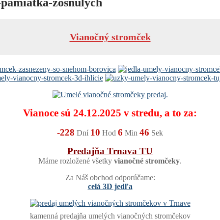
-pamiatka-zosnulych
Vianočný stromček
Vianoce sú 24.12.2025 v stredu, a to za:
-228
10
6
45
Dní
Hod
Min
Sek
Predajňa Trnava TU
Máme rozložené všetky
vianočné stromčeky
.
Za Náš obchod odporúčame:
celá 3D jedľa
kamenná predajňa umelých vianočných stromčekov