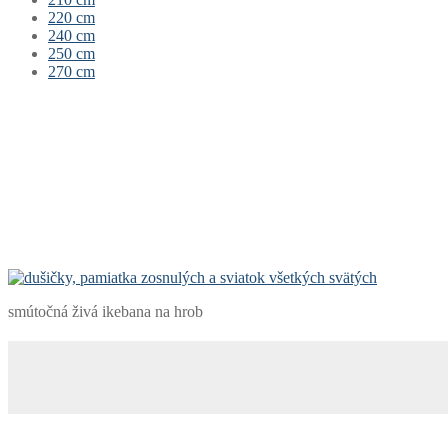
220 cm
240 cm
250 cm
270 cm
smútočná živá ikebana na hrob