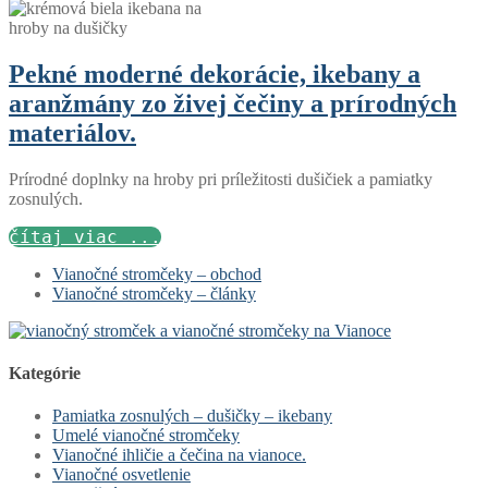
Pekné moderné dekorácie, ikebany a
aranžmány zo živej čečiny a prírodných
materiálov.
Prírodné doplnky na hroby pri príležitosti dušičiek a pamiatky
zosnulých.
čítaj viac ...
Vianočné stromčeky – obchod
Vianočné stromčeky – články
Kategórie
Pamiatka zosnulých – dušičky – ikebany
Umelé vianočné stromčeky
Vianočné ihličie a čečina na vianoce.
Vianočné osvetlenie