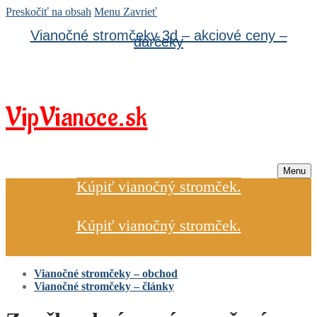
Preskočiť na obsah
Menu
Zavrieť
Vianočné stromčeky 3d – akciové ceny –
darčeky
VipVianoce.sk
Menu
Kúpiť vianočný stromček.
Kúpiť vianočný stromček.
Vianočné stromčeky – obchod
Vianočné stromčeky – články