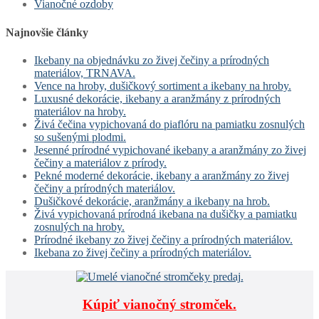
Vianočné ozdoby
Najnovšie články
Ikebany na objednávku zo živej čečiny a prírodných
materiálov, TRNAVA.
Vence na hroby, dušičkový sortiment a ikebany na hroby.
Luxusné dekorácie, ikebany a aranžmány z prírodných
materiálov na hroby.
Živá čečina vypichovaná do piaflóru na pamiatku zosnulých
so sušenými plodmi.
Jesenné prírodné vypichované ikebany a aranžmány zo živej
čečiny a materiálov z prírody.
Pekné moderné dekorácie, ikebany a aranžmány zo živej
čečiny a prírodných materiálov.
Dušičkové dekorácie, aranžmány a ikebany na hrob.
Živá vypichovaná prírodná ikebana na dušičky a pamiatku
zosnulých na hroby.
Prírodné ikebany zo živej čečiny a prírodných materiálov.
Ikebana zo živej čečiny a prírodných materiálov.
Kúpiť vianočný stromček.