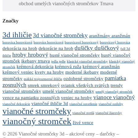
obchod umelých vianočných stromčekov Trnava
Značky
3d ihličie
3d vianočné stromčeky
aranžmány aranžmán
borovica borovicové
borovice borovicové
borovicové borovicový
borovicový borovica
dušičky dušičkový
dekorácia na hrob
dekorácie na hrob
full 3d
hroby hrobový
husté vianočné stromčeky
hustý vianočný
ihličie
stromček
ikebany trnava
jedla jedle
klasické vianočné stromčeky
klasický vianočný
krémová dekorácia
krémová ruža
krémový aranžmán
stromček
krémový veniec
kvety na hroby
moderné ikebany
moderné
pamiatka
stromčeky
ozdobené stromčeky
mäkké trojrozmerné ihličie
zosnulých
smrek smrekový
sviatok všetkých svätých
trendy
vianočné stromčeky
umelé vianočné stromčeky
umelý vianočný stromček
vianoce vianočný
vence na pamiatku zosnulých
veniec na hroby
vianočné ihličie 3d
vianočné dekorácie
vianočné osvetlenie
vianočné ozdoby
vianočné stromčeky
vianočné svetlá
vianočné žiarovky
vianočný stromček
živé vence
© 2026 Vianočné stromčeky 3d – akciové ceny – darčeky –