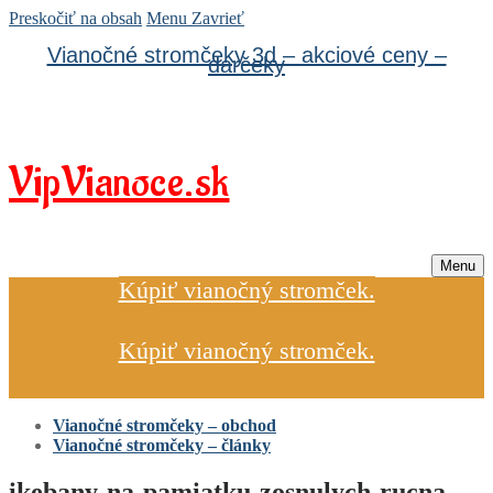
Preskočiť na obsah
Menu
Zavrieť
Vianočné stromčeky 3d – akciové ceny –
darčeky
VipVianoce.sk
Menu
Kúpiť vianočný stromček.
Kúpiť vianočný stromček.
Vianočné stromčeky – obchod
Vianočné stromčeky – články
ikebany-na-pamiatku-zosnulych-rucna-