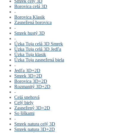
Smrek celý 3D
Borovica celá 3D
-
Borovica Klasik
Zasnežená borovica
-
Smrek hustý 3D
-
Úzka Tuja celá 3D Smrek
Úzka Tuja celá 3D Jedľa
Úzka Tuja klasik
Úzka Tuja zasnežená biela
-
Jedľa 3D+2D
Smrek 3D+2D
Borovica 3D+2D
Rozmanitý 3D+2D
-
Celá snehová
Celý biely
Zasnežený 3D+2D
So šiškami
-
Smrek natura celý 3D
Smrek natura 3D+2D