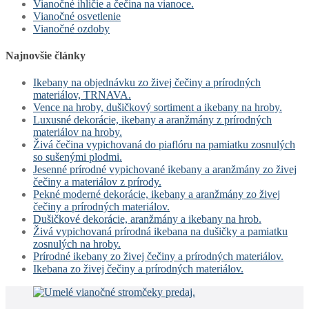
Vianočné ihličie a čečina na vianoce.
Vianočné osvetlenie
Vianočné ozdoby
Najnovšie články
Ikebany na objednávku zo živej čečiny a prírodných
materiálov, TRNAVA.
Vence na hroby, dušičkový sortiment a ikebany na hroby.
Luxusné dekorácie, ikebany a aranžmány z prírodných
materiálov na hroby.
Živá čečina vypichovaná do piaflóru na pamiatku zosnulých
so sušenými plodmi.
Jesenné prírodné vypichované ikebany a aranžmány zo živej
čečiny a materiálov z prírody.
Pekné moderné dekorácie, ikebany a aranžmány zo živej
čečiny a prírodných materiálov.
Dušičkové dekorácie, aranžmány a ikebany na hrob.
Živá vypichovaná prírodná ikebana na dušičky a pamiatku
zosnulých na hroby.
Prírodné ikebany zo živej čečiny a prírodných materiálov.
Ikebana zo živej čečiny a prírodných materiálov.