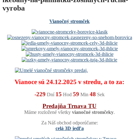
vyroba
Vianočný stromček
Vianoce sú 24.12.2025 v stredu, a to za:
-229
15
59
48
Dní
Hod
Min
Sek
Predajňa Trnava TU
Máme rozložené všetky
vianočné stromčeky
.
Za Náš obchod odporúčame:
celá 3D jedľa