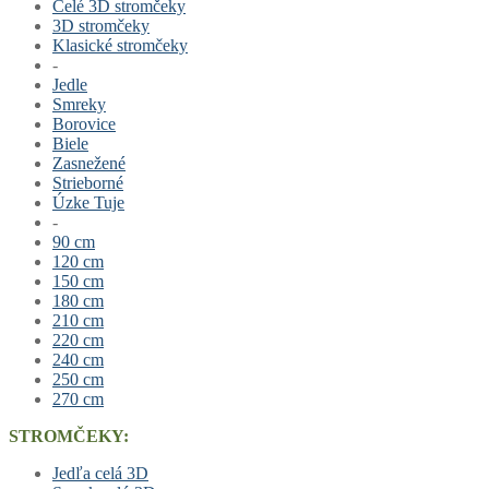
Celé 3D stromčeky
3D stromčeky
Klasické stromčeky
-
Jedle
Smreky
Borovice
Biele
Zasnežené
Strieborné
Úzke Tuje
-
90 cm
120 cm
150 cm
180 cm
210 cm
220 cm
240 cm
250 cm
270 cm
STROMČEKY:
Jedľa celá 3D