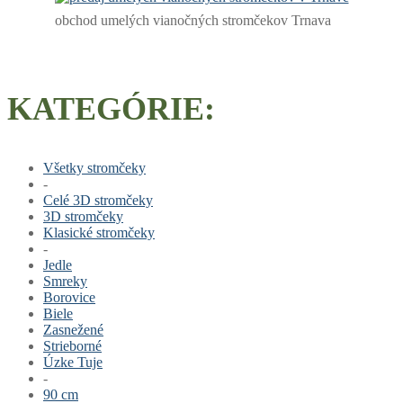
obchod umelých vianočných stromčekov Trnava
KATEGÓRIE:
Všetky stromčeky
-
Celé 3D stromčeky
3D stromčeky
Klasické stromčeky
-
Jedle
Smreky
Borovice
Biele
Zasnežené
Strieborné
Úzke Tuje
-
90 cm