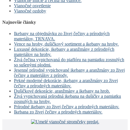
Vianočné ihličie a čečina na vianoce.
Vianočné osvetlenie
Vianočné ozdoby
Najnovšie články
Ikebany na objednávku zo živej čečiny a prírodných
materiálov, TRNAVA.
Vence na hroby, dušičkový sortiment a ikebany na hroby.
Luxusné dekorácie, ikebany a aranžmány z prírodných
materiálov na hroby.
Živá čečina vypichovaná do piaflóru na pamiatku zosnulých
so sušenými plodmi.
Jesenné prírodné vypichované ikebany a aranžmány zo živej
čečiny a materiálov z prírody.
Pekné moderné dekorácie, ikebany a aranžmány zo živej
čečiny a prírodných materiálov.
Dušičkové dekorácie, aranžmány a ikebany na hrob.
Živá vypichovaná prírodná ikebana na dušičky a pamiatku
zosnulých na hroby.
Prírodné ikebany zo živej čečiny a prírodných materiálov.
Ikebana zo živej čečiny a prírodných materiálov.