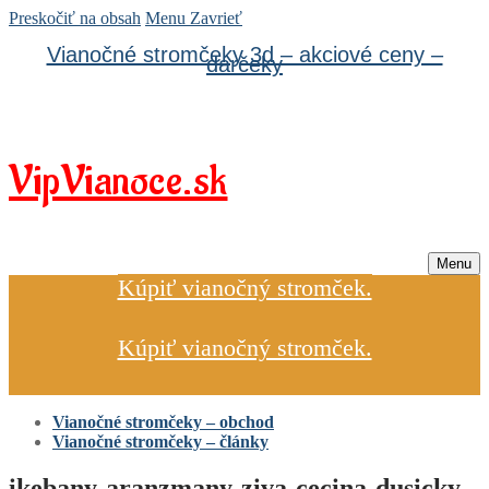
Preskočiť na obsah
Menu
Zavrieť
Vianočné stromčeky 3d – akciové ceny –
darčeky
VipVianoce.sk
Menu
Kúpiť vianočný stromček.
Kúpiť vianočný stromček.
Vianočné stromčeky – obchod
Vianočné stromčeky – články
ikebany-aranzmany-ziva-cecina-dusicky-