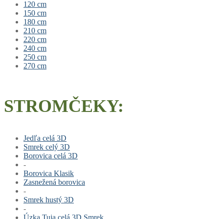
120 cm
150 cm
180 cm
210 cm
220 cm
240 cm
250 cm
270 cm
STROMČEKY:
Jedľa celá 3D
Smrek celý 3D
Borovica celá 3D
-
Borovica Klasik
Zasnežená borovica
-
Smrek hustý 3D
-
Úzka Tuja celá 3D Smrek