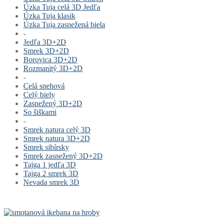
Úzka Tuja celá 3D Jedľa
Úzka Tuja klasik
Úzka Tuja zasnežená biela
-
Jedľa 3D+2D
Smrek 3D+2D
Borovica 3D+2D
Rozmanitý 3D+2D
-
Celá snehová
Celý biely
Zasnežený 3D+2D
So šiškami
-
Smrek natura celý 3D
Smrek natura 3D+2D
Smrek sibírsky
Smrek zasnežený 3D+2D
Tajga 1 jedľa 3D
Tajga 2 smrek 3D
Nevada smrek 3D