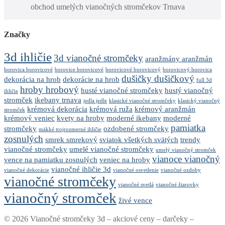
obchod umelých vianočných stromčekov Trnava
Značky
3d ihličie
3d vianočné stromčeky
aranžmány aranžmán
borovica borovicové
borovice borovicové
borovicové borovicový
borovicový borovica
dušičky dušičkový
dekorácia na hrob
dekorácie na hrob
full 3d
hroby hrobový
husté vianočné stromčeky
hustý vianočný
ihličie
stromček
ikebany trnava
jedla jedle
klasické vianočné stromčeky
klasický vianočný
krémová dekorácia
krémová ruža
krémový aranžmán
stromček
krémový veniec
kvety na hroby
moderné ikebany
moderné
pamiatka
stromčeky
ozdobené stromčeky
mäkké trojrozmerné ihličie
zosnulých
smrek smrekový
sviatok všetkých svätých
trendy
vianočné stromčeky
umelé vianočné stromčeky
umelý vianočný stromček
vianoce vianočný
vence na pamiatku zosnulých
veniec na hroby
vianočné ihličie 3d
vianočné dekorácie
vianočné osvetlenie
vianočné ozdoby
vianočné stromčeky
vianočné svetlá
vianočné žiarovky
vianočný stromček
živé vence
© 2026 Vianočné stromčeky 3d – akciové ceny – darčeky –