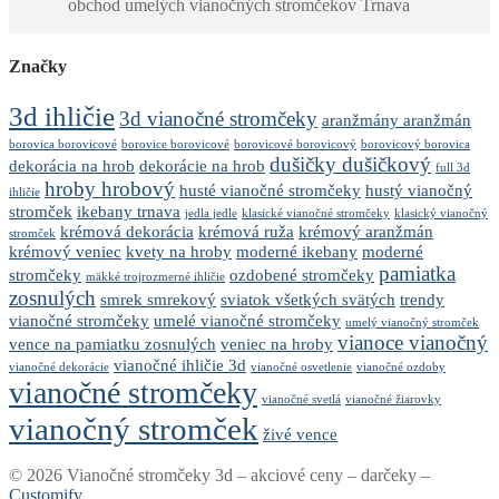
obchod umelých vianočných stromčekov Trnava
Značky
3d ihličie
3d vianočné stromčeky
aranžmány aranžmán
borovica borovicové
borovice borovicové
borovicové borovicový
borovicový borovica
dušičky dušičkový
dekorácia na hrob
dekorácie na hrob
full 3d
hroby hrobový
husté vianočné stromčeky
hustý vianočný
ihličie
stromček
ikebany trnava
jedla jedle
klasické vianočné stromčeky
klasický vianočný
krémová dekorácia
krémová ruža
krémový aranžmán
stromček
krémový veniec
kvety na hroby
moderné ikebany
moderné
pamiatka
stromčeky
ozdobené stromčeky
mäkké trojrozmerné ihličie
zosnulých
smrek smrekový
sviatok všetkých svätých
trendy
vianočné stromčeky
umelé vianočné stromčeky
umelý vianočný stromček
vianoce vianočný
vence na pamiatku zosnulých
veniec na hroby
vianočné ihličie 3d
vianočné dekorácie
vianočné osvetlenie
vianočné ozdoby
vianočné stromčeky
vianočné svetlá
vianočné žiarovky
vianočný stromček
živé vence
© 2026 Vianočné stromčeky 3d – akciové ceny – darčeky –
Customify
.