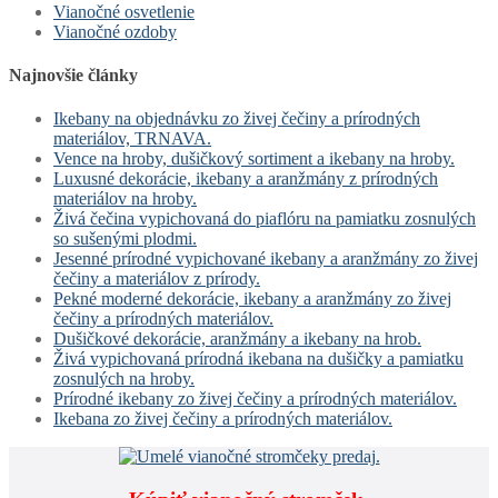
Vianočné osvetlenie
Vianočné ozdoby
Najnovšie články
Ikebany na objednávku zo živej čečiny a prírodných
materiálov, TRNAVA.
Vence na hroby, dušičkový sortiment a ikebany na hroby.
Luxusné dekorácie, ikebany a aranžmány z prírodných
materiálov na hroby.
Živá čečina vypichovaná do piaflóru na pamiatku zosnulých
so sušenými plodmi.
Jesenné prírodné vypichované ikebany a aranžmány zo živej
čečiny a materiálov z prírody.
Pekné moderné dekorácie, ikebany a aranžmány zo živej
čečiny a prírodných materiálov.
Dušičkové dekorácie, aranžmány a ikebany na hrob.
Živá vypichovaná prírodná ikebana na dušičky a pamiatku
zosnulých na hroby.
Prírodné ikebany zo živej čečiny a prírodných materiálov.
Ikebana zo živej čečiny a prírodných materiálov.