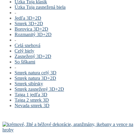
Úzka Tuja klasik
Úzka Tuja zasnežená biela
-
Jedľa 3D+2D
Smrek 3D+2D
Borovica 3D+2D
Rozmanitý 3D+2D
-
Celá snehová
Celý biely
Zasnežený 3D+2D
So šiškami
-
Smrek natura celý 3D
Smrek natura 3D+2D
Smrek sibírsky
Smrek zasnežený 3D+2D
Tajga 1 jedľa 3D
Tajga 2 smrek 3D
Nevada smrek 3D