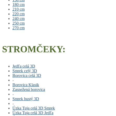
180 cm
210 cm
220 cm
240 cm
250 cm
270 cm
STROMČEKY:
Jedľa celá 3D
Smrek celý 3D
Borovica celá 3D
-
Borovica Klasik
Zasnežená borovica
-
Smrek hustý 3D
-
Úzka Tuja celá 3D Smrek
Úzka Tuja celá 3D Jedľa