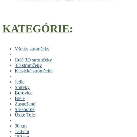
KATEGÓRIE:
Všetky stromčeky
-
Celé 3D stromčeky
3D stromčeky
Klasické stromčeky
-
Jedle
Smreky
Borovice
Biele
Zasnežené
Strieborné
Úzke Tuje
-
90 cm
120 cm
150 cm