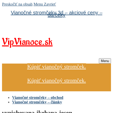
Preskočiť na obsah
Menu
Zavrieť
Vianočné stromčeky 3d – akciové ceny –
darčeky
VipVianoce.sk
Menu
Kúpiť vianočný stromček.
Kúpiť vianočný stromček.
Vianočné stromčeky – obchod
Vianočné stromčeky – články
vypichovana-ikebana-jesen