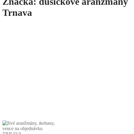
Značka:
dušičkové aranžmány
Trnava