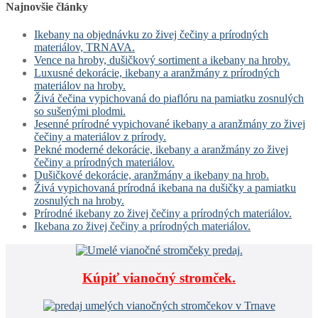
Najnovšie články
Ikebany na objednávku zo živej čečiny a prírodných
materiálov, TRNAVA.
Vence na hroby, dušičkový sortiment a ikebany na hroby.
Luxusné dekorácie, ikebany a aranžmány z prírodných
materiálov na hroby.
Živá čečina vypichovaná do piaflóru na pamiatku zosnulých
so sušenými plodmi.
Jesenné prírodné vypichované ikebany a aranžmány zo živej
čečiny a materiálov z prírody.
Pekné moderné dekorácie, ikebany a aranžmány zo živej
čečiny a prírodných materiálov.
Dušičkové dekorácie, aranžmány a ikebany na hrob.
Živá vypichovaná prírodná ikebana na dušičky a pamiatku
zosnulých na hroby.
Prírodné ikebany zo živej čečiny a prírodných materiálov.
Ikebana zo živej čečiny a prírodných materiálov.
Kúpiť vianočný stromček.