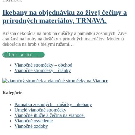
Ikebany na objednávku zo živej čečiny a
prírodných materiálov, TRNAVA.
Krásna dekorácia na hrob na dušičky a pamiatku zosnulých. Živé
aranžmá na hroby na dušičky z prírodných materiálov. Moderná
dekorácia na hrob s bielymi ružami…
čítaj viac ...
Vianočné stromčeky – obchod
Vianočné stromčeky – články
Kategórie
Pamiatka zosnulých – dušičky – ikebany
Umelé vianočné stromčeky
Vianočné ihličie a čečina na vianoce.
Vianočné osvetlenie
Vianočné ozdoby