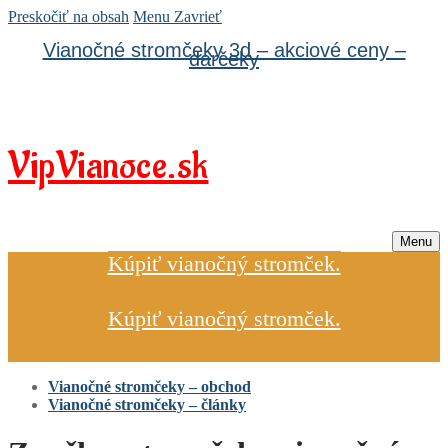
Preskočiť na obsah
Menu
Zavrieť
Vianočné stromčeky 3d – akciové ceny –
darčeky
VipVianoce.sk
Menu
Kúpiť vianočný stromček.
Kúpiť vianočný stromček.
Vianočné stromčeky – obchod
Vianočné stromčeky – články