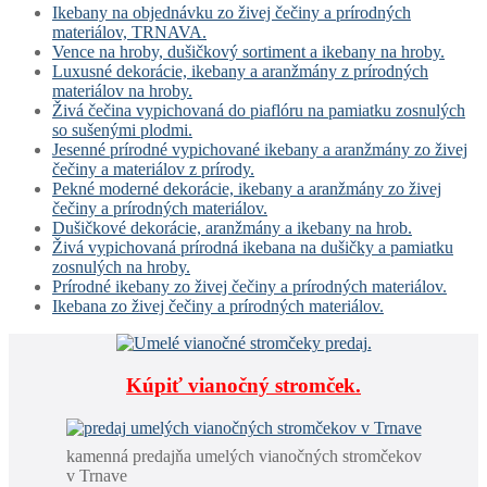
Ikebany na objednávku zo živej čečiny a prírodných
materiálov, TRNAVA.
Vence na hroby, dušičkový sortiment a ikebany na hroby.
Luxusné dekorácie, ikebany a aranžmány z prírodných
materiálov na hroby.
Živá čečina vypichovaná do piaflóru na pamiatku zosnulých
so sušenými plodmi.
Jesenné prírodné vypichované ikebany a aranžmány zo živej
čečiny a materiálov z prírody.
Pekné moderné dekorácie, ikebany a aranžmány zo živej
čečiny a prírodných materiálov.
Dušičkové dekorácie, aranžmány a ikebany na hrob.
Živá vypichovaná prírodná ikebana na dušičky a pamiatku
zosnulých na hroby.
Prírodné ikebany zo živej čečiny a prírodných materiálov.
Ikebana zo živej čečiny a prírodných materiálov.
Kúpiť vianočný stromček.
kamenná predajňa umelých vianočných stromčekov
v Trnave