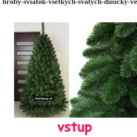
hroby-sviatok-vsetkych-svatych-dusicky-v