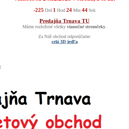
-225
1
24
42
Dní
Hod
Min
Sek
Predajňa Trnava TU
Máme rozložené všetky
vianočné stromčeky
.
Za Náš obchod odporúčame:
celá 3D jedľa